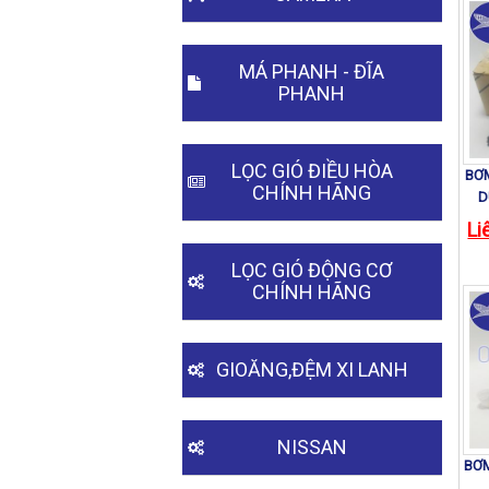
MÁ PHANH - ĐĨA
PHANH
LỌC GIÓ ĐIỀU HÒA
BƠM
CHÍNH HÃNG
D
Li
LỌC GIÓ ĐỘNG CƠ
CHÍNH HÃNG
GIOĂNG,ĐỆM XI LANH
NISSAN
BƠM