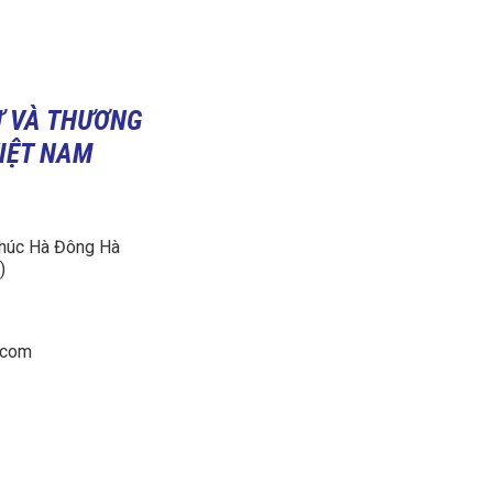
Ư VÀ THƯƠNG
VIỆT NAM
húc Hà Đông Hà
)
.com