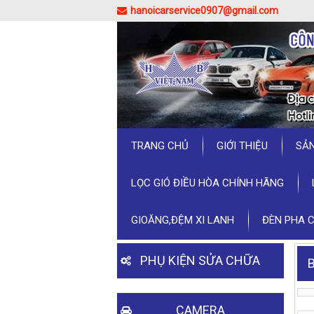
hanoicarservice0907@gmail.com
TRANG CHỦ
GIỚI THIỆU
SẢ
LỌC GIÓ ĐIỀU HÒA CHÍNH HÃNG
GIOĂNG,ĐỆM XI LANH
ĐÈN PHA 
PHỤ KIỆN SỬA CHỮA
CAMERA