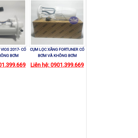
VIOS 2017- CÓ
CỤM LỌC XĂNG FORTUNER CÓ
HÔNG BƠM
BƠM VÀ KHÔNG BƠM
901.399.669
Liên hệ: 0901.399.669