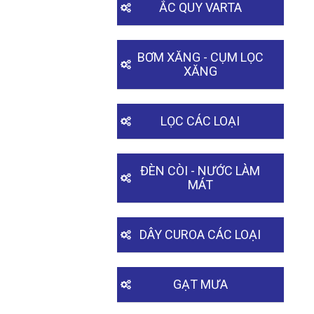
ẮC QUY VARTA
BƠM XĂNG - CỤM LỌC
XĂNG
LỌC CÁC LOẠI
ĐÈN CÒI - NƯỚC LÀM
MÁT
DÂY CUROA CÁC LOẠI
GẠT MƯA