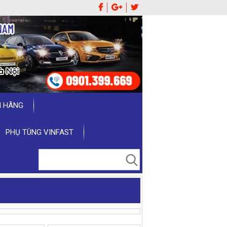
H HÃNG
PHỤ TÙNG VINFAST