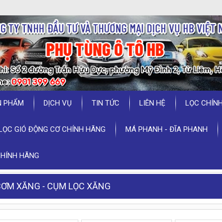
N PHẨM
DỊCH VỤ
TIN TỨC
LIÊN HỆ
LỌC CHÍN
LỌC GIÓ ĐỘNG CƠ CHÍNH HÃNG
MÁ PHANH - ĐĨA PHANH
CHÍNH HÃNG
BƠM XĂNG - CỤM LỌC XĂNG