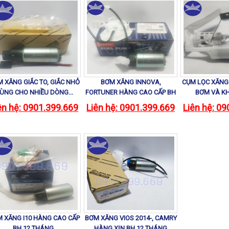
 XĂNG GIẮC TO, GIẮC NHỎ
BƠM XĂNG INNOVA,
CỤM LỌC XĂNG 
ÙNG CHO NHIỀU DÒNG...
FORTUNER HÀNG CAO CẤP BH
BƠM VÀ K
12...
ên hệ: 0901.399.669
Liên hệ: 0901.399.669
Liên hệ: 0
 XĂNG I10 HÀNG CAO CẤP
BƠM XĂNG VIOS 2014-, CAMRY
BH 12 THÁNG.
HÀNG XỊN BH 12 THÁNG