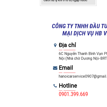
Cách xử lý khi ô tô bị ngập nước
CÔNG TY TNHH ĐẦU T
MẠI DỊCH VỤ HB 
Địa chỉ
6C Nguyễn Thanh Bình Vạn P
Nội (Nhà chờ Dương Nội-BRT
Email
hanoicarservice0907@gmail
Hotline
0901.399.669