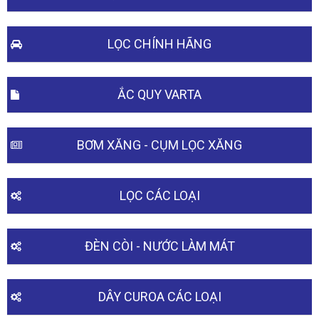
LỌC CHÍNH HÃNG
ẮC QUY VARTA
BƠM XĂNG - CỤM LỌC XĂNG
LỌC CÁC LOẠI
ĐÈN CÒI - NƯỚC LÀM MÁT
DÂY CUROA CÁC LOẠI