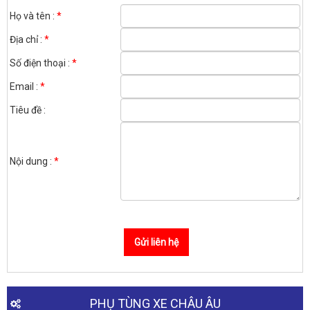
Họ và tên :
*
Địa chỉ :
*
Số điện thoại :
*
Email :
*
Tiêu đề :
Nội dung :
*
PHỤ TÙNG XE CHÂU ÂU